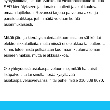
syntypaikkalajitteluun. Sähkö- tai elektroniikkalaite kuuluu
SER kierrätykseen ja irtonaiset patterit ja akut kuuluvat
omaan lajitteluun. Revanssi tarjoaa palveluna akku- ja
paristolaatikkoja, joihin näitä voidaan kerätä
asianmukaisesti.
Mikäli jäte- ja kierrätysmateriaalikuormissa on sähkö- tai
elektroniikkalaitteita, mutta niissä ei ole akkua tai pattereita
kiinni, tulee niistä pelkästään kuormaan kuulumattoman
esineen maksu, mutta ei akkusakkoa.
Ole yhteydessä asiakaspalveluumme, mikäli haluaisit
lisäpalveluita tai sinulla herää kysyttävää
asiakaspalvelu@revanssi.fi tai puhelimitse 010 338 8670.