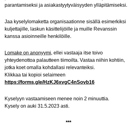
parantamiseksi ja asiakastyytyväisyyden ylläpitämiseksi.
Jaa kyselylomaketta organisaationne sisällä esimerkiksi
kuljettajille, laskun käsittelijöille ja muille Revanssin
kanssa asioinneille henkilöille.
Lomake on anonyymi
, ellei vastaaja itse toivo
yhteydenottoa palautteen tiimoilta. Vastaa niihin kohtiin,
jotka koet omalla kohdallasi relevanteiksi.
Klikkaa tai kopioi selaimeen
https://forms.gle/HzKJ6xvgC4nSovb16
Kyselyyn vastaamiseen menee noin 2 minuuttia.
Kysely on auki 31.5.2023 asti.
***