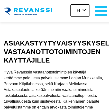
FI
Siirry pääsisältöön
ASIAKASTYYTYVÄISYYSKYSEL
VASTAANOTTOTOIMINTOJEN
KÄYTTÄJILLE
Hyvä Revanssin vastaanottotoimintojen käyttäjä,
keräämme palautetta palveluistamme Lohjan Munkkaalla,
Porvoon Kilpilahdessa, sekä Karjaan Meltolassa.
Asiakaspalautetta keräämme niin vaakatoiminnoista,
laskutuksesta, asiakaspalvelusta, vastaanottopihoista,
turvallisuudesta kuin siisteydestä. Kaikenlainen palaute
palveluistamme on erittäin arvokasta toimintojemme