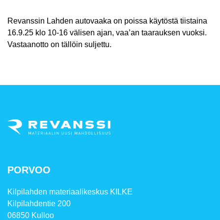
Revanssin Lahden autovaaka on poissa käytöstä tiistaina
16.9.25 klo 10-16 välisen ajan, vaa’an taarauksen vuoksi.
Vastaanotto on tällöin suljettu.
PORVOO
Kilpilahden materiaalikeskus KILKE
Kilpilahdentie 200
06850 Kulloo