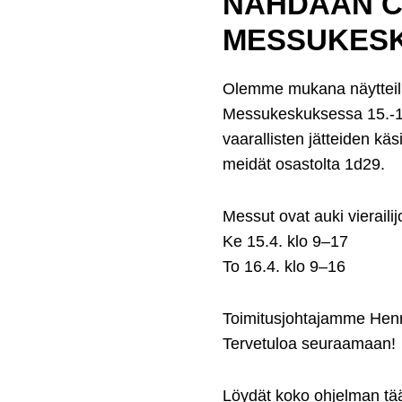
NÄHDÄÄN C
MESSUKESKU
Olemme mukana näytteill
Messukeskuksessa 15.-16.4
vaarallisten jätteiden käsi
meidät osastolta
1d29.
Messut ovat auki vierailijo
Ke 15.4. klo 9–17
To 16.4. klo 9–16
Toimitusjohtajamme Henri
Tervetuloa seuraamaan!
Löydät koko ohjelman tä