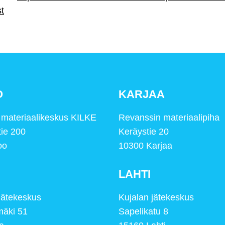
t
O
KARJAA
n materiaalikeskus KILKE
Revanssin materiaalipiha
tie 200
Keräystie 20
oo
10300 Karjaa
LAHTI
jätekeskus
Kujalan jätekeskus
äki 51
Sapelikatu 8