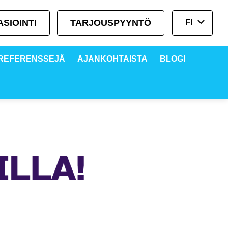
SIOINTI
TARJOUSPYYNTÖ
FI
REFERENSSEJÄ
AJANKOHTAISTA
BLOGI