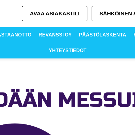
AVAA ASIAKASTILI
SÄHKÖINEN A
VASTAANOTTO
REVANSSI OY
PÄÄSTÖLASKENTA
YHTEYSTIEDOT