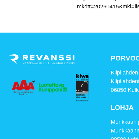
mkdtt=20260415&mkl=lis
PORVO
Kilpilahde
Kilpilahden
06850 Kull
LOHJA
Munkkaan 
Munkkaanm