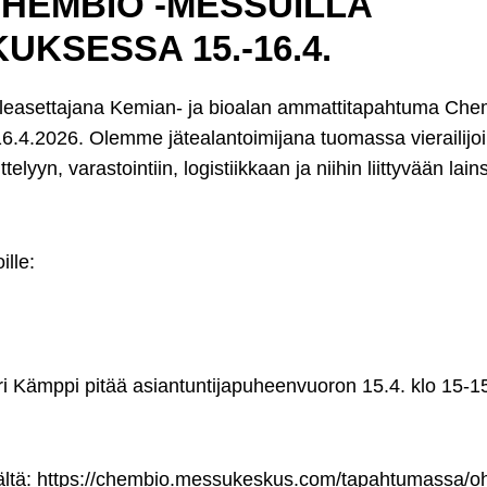
HEMBIO -MESSUILLA
KSESSA 15.-16.4.
easettajana Kemian- ja bioalan ammattitapahtuma Chem
.2026. Olemme jätealantoimijana tuomassa vierailijoille 
ttelyyn, varastointiin, logistiikkaan ja niihin liittyvään l
ille:
 Kämppi pitää asiantuntijapuheenvuoron 15.4. klo 15-15
ältä:
https://chembio.messukeskus.com/tapahtumassa/o