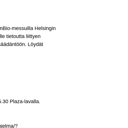
Bio-messuilla Helsingin
tietoutta liittyen
ainsäädäntöön. Löydät
.30 Plaza-lavalla.
hjelma/?