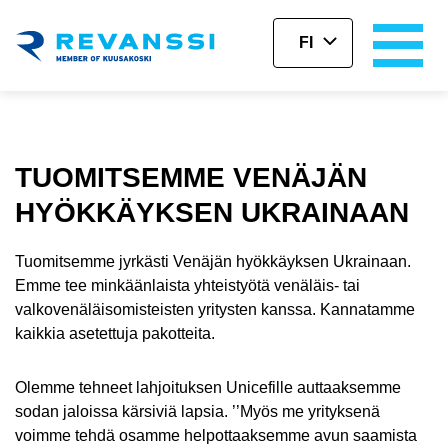
FI
Siirry pääsisältöön
TUOMITSEMME VENÄJÄN
HYÖKKÄYKSEN UKRAINAAN
Tuomitsemme jyrkästi Venäjän hyökkäyksen Ukrainaan.
Emme tee minkäänlaista yhteistyötä venäläis- tai
valkovenäläisomisteisten yritysten kanssa. Kannatamme
kaikkia asetettuja pakotteita.
Olemme tehneet lahjoituksen Unicefille auttaaksemme
sodan jaloissa kärsiviä lapsia. ’’Myös me yrityksenä
voimme tehdä osamme helpottaaksemme avun saamista