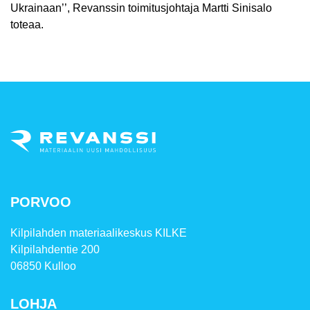
Ukrainaan’’, Revanssin toimitusjohtaja Martti Sinisalo
toteaa.
PORVOO
Kilpilahden materiaalikeskus KILKE
Kilpilahdentie 200
06850 Kulloo
LOHJA