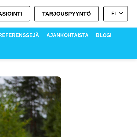
SIOINTI
TARJOUSPYYNTÖ
FI
REFERENSSEJÄ
AJANKOHTAISTA
BLOGI