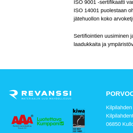
ISO 9001 -sertifikaatti v
ISO 14001 puolestaan ohj
jätehuollon koko arvoketj
Sertifiointien uusiminen 
laadukkaita ja ympäristöv
PORVO
Kilpilahde
Kilpilahden
06850 Kull