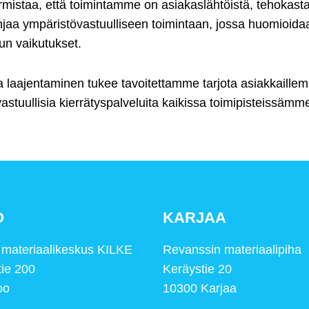
armistaa, että toimintamme on asiakaslähtöistä, tehokasta 
aa ympäristövastuulliseen toimintaan, jossa huomioidaa
un vaikutukset.
ja laajentaminen tukee tavoitettamme tarjota asiakkaillem
astuullisia kierrätyspalveluita kaikissa toimipisteissämm
O
KARJAA
n materiaalikeskus KILKE
Revanssin materiaalipiha
tie 200
Keräystie 20
oo
10300 Karjaa