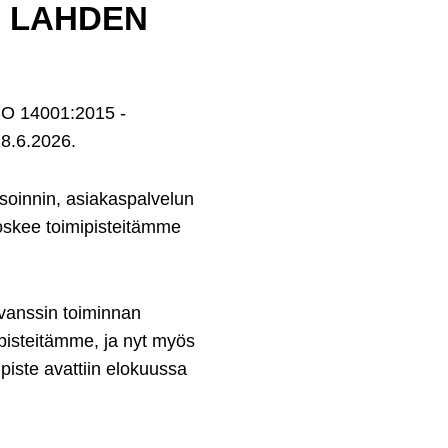
S LAHDEN
ISO 14001:2015 -
18.6.2026.
isoinnin, asiakaspalvelun
 koskee toimipisteitämme
evanssin toiminnan
ipisteitämme, ja nyt myös
piste avattiin elokuussa