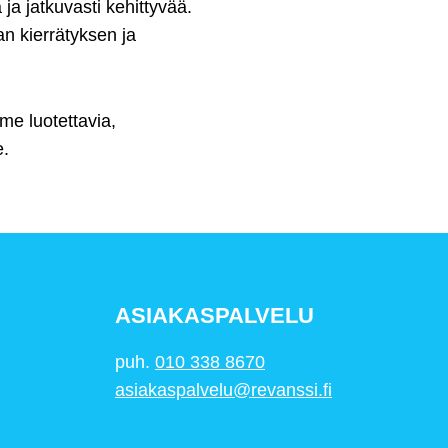
ja jatkuvasti kehittyvää.
n kierrätyksen ja
me luotettavia,
e.
ASIAKASPALVELU
puh.
010 338 8670
asiakaspalvelu@revanssi.fi