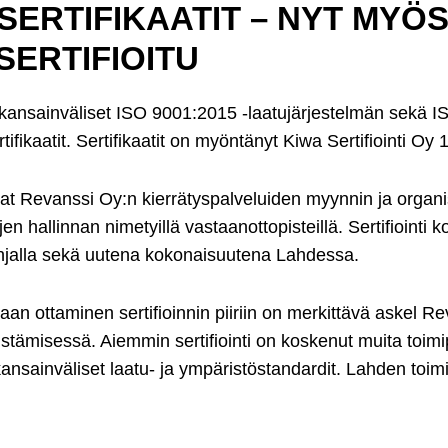
ERTIFIKAATIT – NYT MYÖ
SERTIFIOITU
y kansainväliset ISO 9001:2015 -laatujärjestelmän sekä 
ifikaatit. Sertifikaatit on myöntänyt Kiwa Sertifiointi Oy 
tavat Revanssi Oy:n kierrätyspalveluiden myynnin ja organ
en hallinnan nimetyillä vastaanottopisteillä. Sertifiointi
ohjalla sekä uutena kokonaisuutena Lahdessa.
an ottaminen sertifioinnin piiriin on merkittävä askel R
istämisessä. Aiemmin sertifiointi on koskenut muita toim
ansainväliset laatu- ja ympäristöstandardit. Lahden toimi