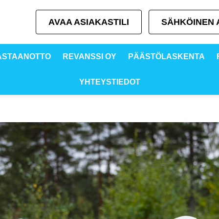
AVAA ASIAKASTILI
SÄHKÖINEN A
VASTAANOTTO
REVANSSI OY
PÄÄSTÖLASKENTA
YHTEYSTIEDOT