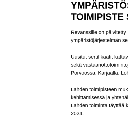
YMPÄRISTÖS
TOIMIPISTE 
Revanssille on päivitett
ympäristöjärjestelmän sert
Uusitut sertifikaatit kat
sekä vastaanottotoimintoj
Porvoossa, Karjaalla, L
Lahden toimipisteen muka
kehittämisessä ja yhtenä
Lahden toiminta täyttää k
2024.